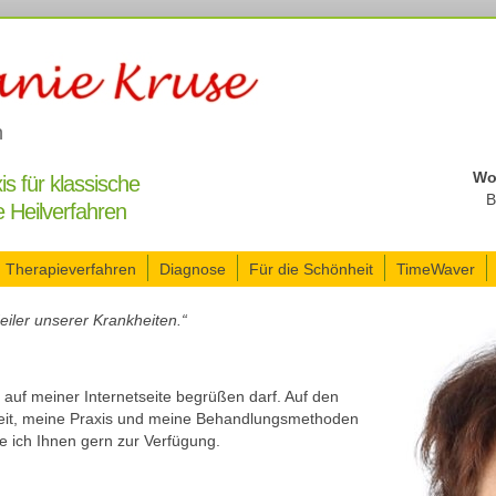
n
Wo
is für klassische
B
 Heilverfahren
Therapieverfahren
Diagnose
Für die Schönheit
TimeWaver
eiler unserer Krankheiten.“
 auf meiner Internetseite begrüßen darf. Auf den
keit, meine Praxis und meine Behandlungsmethoden
e ich Ihnen gern zur Verfügung.